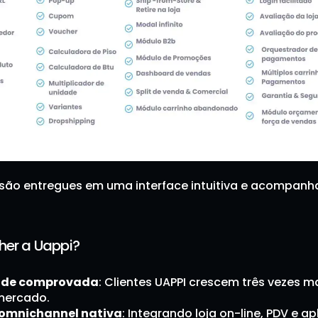
 são entregues em uma interface intuitiva e acompanh
her a Uappi?
dade comprovada
: Clientes UAPPI crescem três vezes ma
mercado.
 omnichannel nativa
: Integrando loja on-line, PDV e apl