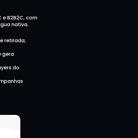
C e B2B2C, com 
ngua nativa.
 retirada, 
 gera 
yers do 
ampanhas 