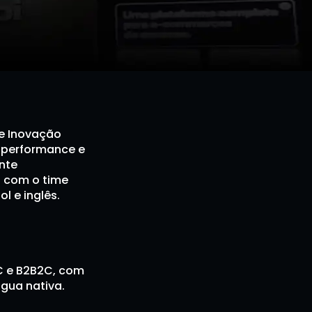
e Inovação 
performance e 
te 
 com o time 
l e inglês.
C e B2B2C, com 
ngua nativa.