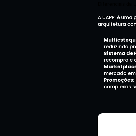
Diferenciais da 
A UAPPI é uma 
arquitetura com
Multiestoqu
reduzindo pra
Sistema de 
recompra e 
Marketplace 
mercado em 
Promoções
:
complexas s