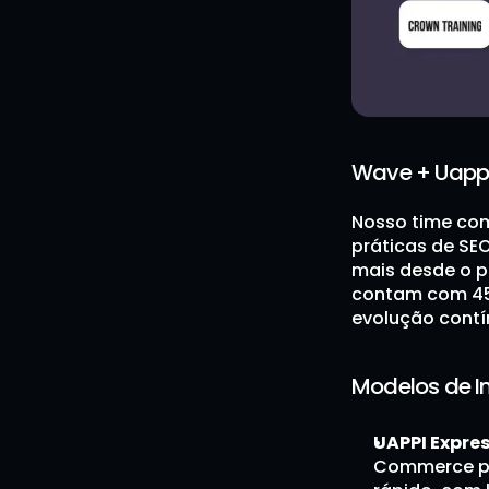
Wave + Uappi
Nosso time com
práticas de SE
mais desde o p
contam com 45 
evolução contí
Modelos de 
UAPPI Expre
Commerce pré