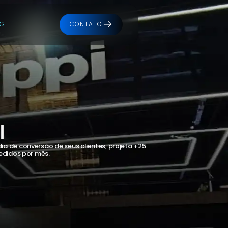
OG
CONTATO
Ver projeto
I
 de conversão de seus clientes, projeta +25 
edidos por mês.