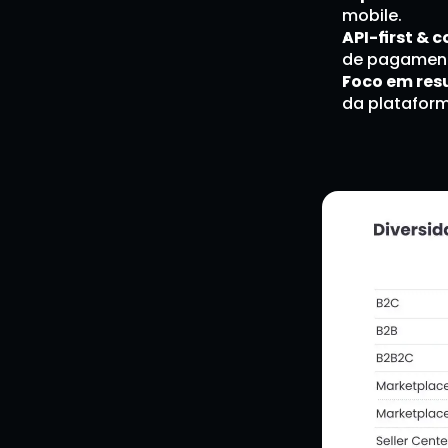
mobile.
API-first &
de pagament
Foco em res
da platafor