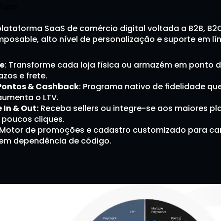
Uappi
plataforma SaaS de comércio digital voltada a B2B, B2
posable, alto nível de personalização e suporte em lí
e
: Transforme cada loja física ou armazém em ponto de
zos e frete.
Pontos & Cashback
: Programa nativo de fidelidade que
aumenta o LTV.
In & Out:
 Receba sellers ou integre-se aos maiores pla
poucos cliques.
 Motor de promoções e cadastro customizado para c
em dependência de código.