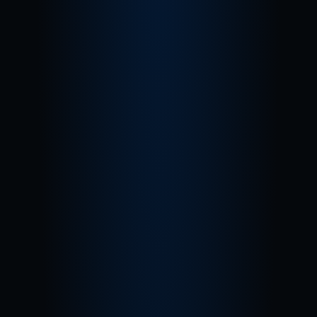
Saiba mais
VENDA NO EXTERIOR
E-COMMERCE 
INTERNACIONAL
Auxiliamos no planejamento estratégico 
do seu e-commerce, no marketing digital e 
na estruturação e integração nos 
marketplaces. Além disso, acompanhamos 
todas as etapas do processo, desde a 