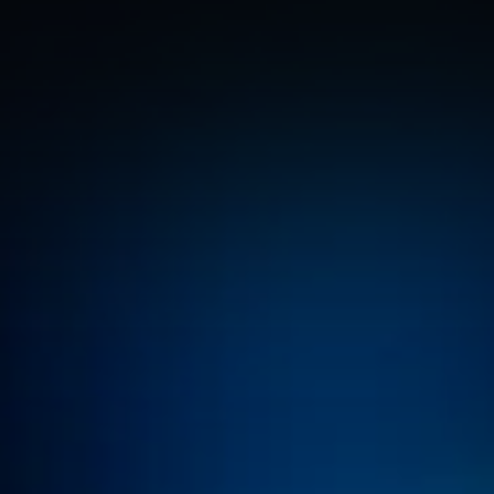
CONTEÚDOS DE MARKETING DIGITAL
BLOG
6 Mins de Leit
7 de ago. de 2026
O que aprendemos no 
Fórum E-Commerce 
Brasil 2026