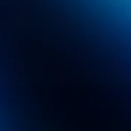
12 Mins de Lei
5 de jun. de 2026
O Marketing das 
Emoções: Por que Datas 
Culturais Geram Mais 
Conexão — Especial 
Festa Junina