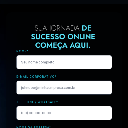
SUA JORNADA
DE 
SUCESSO ONLINE 
COMEÇA AQUI. 
NOME
*
E-MAIL CORPORATIVO
*
TELEFONE / WHATSAPP
*
NOME DA EMPRESA
*