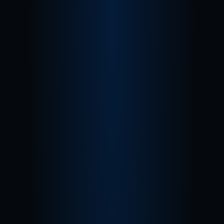
MARKETING
APP
COMMERCE
Conte com um time de especialistas em 
Performance, ASO, UX/UI e CRM para 
impulsionar o download, o engajamento e 
a fidelização dos usuários. Otimizamos 
cada etapa da jornada — do primeiro clique 
na loja ao uso contínuo dentro do app — 
garantindo resultados reais em métricas 
de performance e receita.
Saiba mais
CRM
CRM
No mundo do digital, a conexão com o 
cliente faz toda a diferença. Com nossa 
estratégia de CRM Inteligente, sua marca 
cria experiências personalizadas, 
automatiza interações e impulsiona 
vendas de forma escalável.