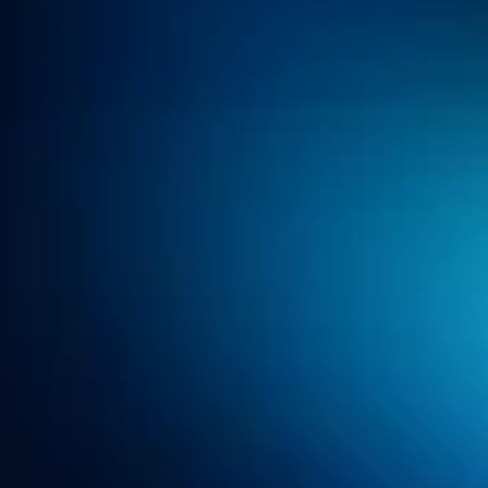
9 Mins de Leit
11 de jun. de 2026
Como a Copa do Mundo 
Transforma o 
Comportamento do 
Consumidor: E o que sua 
marca precisa fazer 
antes do apito final