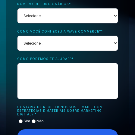
NÚMERO DE FUNCIONÁRIOS
*
COMO VOCÊ CONHECEU A WAVE COMMERCE?
*
COMO PODEMOS TE AJUDAR?
*
GOSTARIA DE RECEBER NOSSOS E-MAILS COM
ESTRATÉGIAS E MATERIAIS SOBRE MARKETING
DIGITAL?
*
Sim
Não