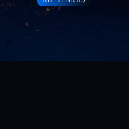
ENTRE EM CONTATO
Ver projeto
0
%
De taxa de retenção: parcerias sólidas 
baseadas em confiança e evolução 
contínua dos produtos.