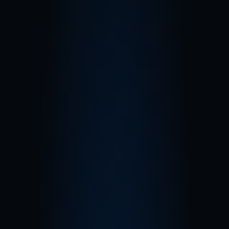
E-COMMERCE
IMPLEMENTAÇÃO 
DE E-COMMERCE
A digitalização é um passo importante 
para o futuro da sua empresa
, o e-
commerce é um ativo estratégico que 
garante a expansão e o sucesso do seu 
negócio.
Saiba mais