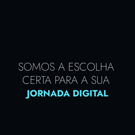
0
%
De compromisso com a escala: 
arquiteturas planejadas para suportar 
picos de tráfego sem oscilações.
0
%
De aumento em conversão: média de 
crescimento em vendas observada após 
SOMOS A ESCOLHA 
o redesenho da experiência de compra.
CERTA PARA A SUA 
JORNADA DIGITAL
SAIBA MAIS