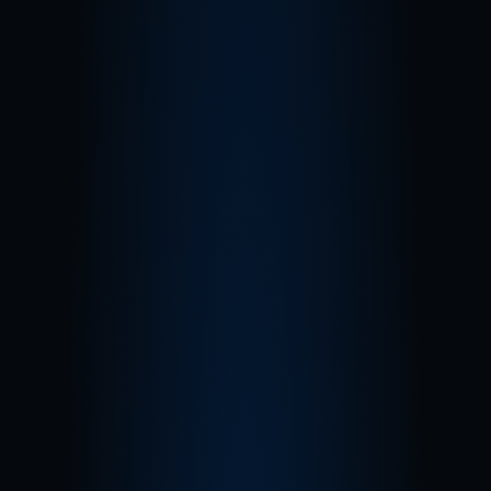
MARKETPLACE
MARKETPLACE
IN & OUT
Utilize o marketplace como uma
ferramenta para impulsionar as 
vendas,
e dar maior visibilidade para os 
seus produtos.
Saiba mais