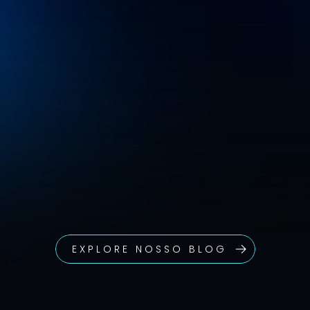
19 Mins de Leit
1 de jun. de 2026
UX E-commerce Dia dos 
Namorados: Como a 
experiência do usuário 
aumenta suas vendas
EXPLORE NOSSO BLOG