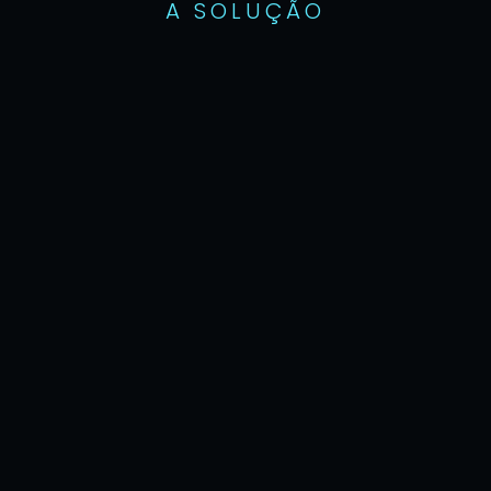
A SOLUÇÃO
marca histórica de 
faturamento no e-commerce
Nossas soluções