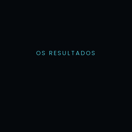
SEO eficiente e impactando vendas 
orgânicas
CRM com experiência do site e focado 
em conversão
Atendimento personalizado
Especialistas em varejo
OS RESULTADOS
2ARES