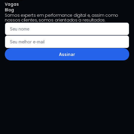
Vagas
Blog
Somos experts em performance digital e, assim como 
nossos clientes, somos orientados a resultados.
Assinar
LinkedIn
Instagram
Youtube
comercial@wavecommerce.com.br