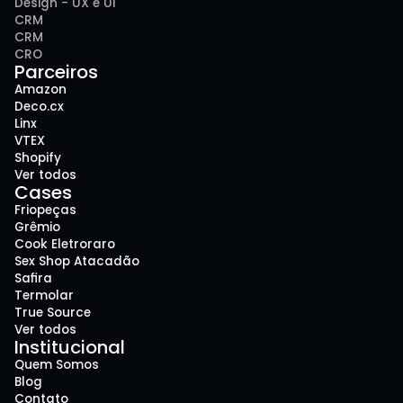
Design - UX e UI
CRM
CRM
CRO
Parceiros
Amazon
Deco.cx
Linx
VTEX
Shopify
Ver todos
Cases
Friopeças
Grêmio
Cook Eletroraro
Sex Shop Atacadão
Safira
Termolar
True Source
Ver todos
Institucional
Quem Somos
Blog
Contato