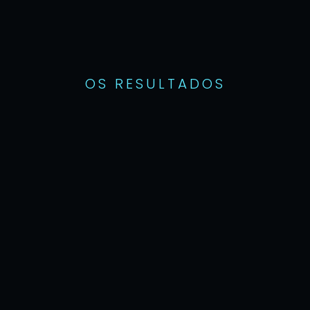
OS RESULTADOS
0
%
0
%
aumento de 
aumento de 
faturamento em 
faturamento em CRM
mídia
0
%
aumento de faturamento em SEO
FEEDBACK DO CLIENTE