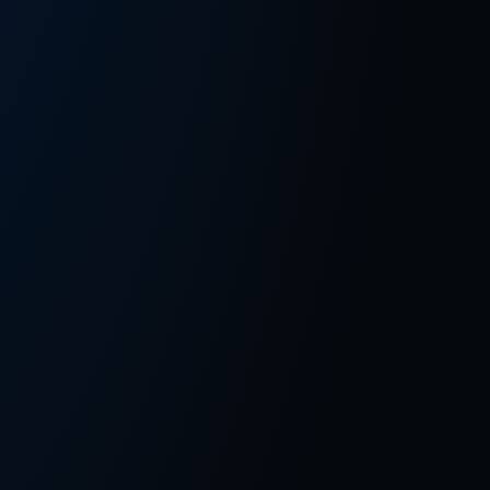
ando 
o.