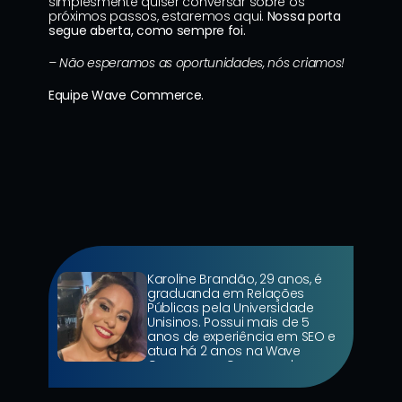
simplesmente quiser conversar sobre os 
próximos passos, estaremos aqui. 
Nossa porta 
segue aberta, como sempre foi.
– Não esperamos as oportunidades, nós criamos!
Equipe Wave Commerce.
Karoline Brandão, 29 anos, é 
graduanda em Relações 
Públicas pela Universidade 
Unisinos. Possui mais de 5 
anos de experiência em SEO e 
atua há 2 anos na Wave 
Commerce. Com amplo 
conhecimento em Marketing 
Digital, trabalha atualmente 