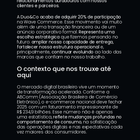
relacionamentos duradouros com nossos 
clientes e parceiros.
A 
Duo&Co
 acaba de adquirir 20% de participação
na Wave Commerce. Esse movimento vai muito 
além de uma transação financeira ou de um 
anúncio corporativo formal. 
Representa uma 
escolha estratégica
 que fizemos pensando no 
futuro: 
ampliar nossa capacidade de entrega,
fortalecer nossa estrutura operacional
 e, 
principalmente, 
continuar evoluindo
 ao lado das 
marcas que confiam no nosso trabalho.
O contexto que nos trouxe até 
aqui
O mercado digital brasileiro vive um momento 
de transformação acelerada. Conforme a 
ABComm (Associação Brasileira de Comércio 
Eletrônico), o e-commerce nacional deve fechar 
2025 com um faturamento impressionante de 
R$ 234,9 bilhões. Esse número não é apenas 
uma estatística, 
reflete mudanças profundas no 
comportamento de consumo
, na sofisticação 
das operações digitais e nas expectativas cada 
vez maiores dos consumidores.