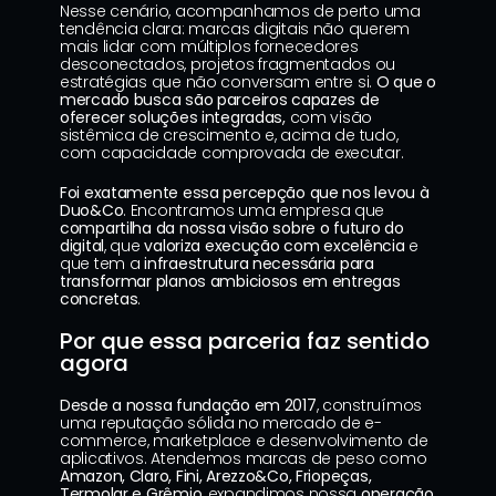
Nesse cenário, acompanhamos de perto uma 
tendência clara: marcas digitais não querem 
mais lidar com múltiplos fornecedores 
desconectados, projetos fragmentados ou 
estratégias que não conversam entre si.
 O que o 
mercado busca são parceiros capazes de 
oferecer soluções integradas, 
com visão 
sistêmica de crescimento e, acima de tudo, 
com capacidade comprovada de executar.
Foi exatamente essa percepção que nos levou à 
Duo&Co
. Encontramos uma empresa que 
compartilha da nossa visão sobre o futuro do 
digital
, que 
valoriza execução com excelência
 e 
que tem a
 infraestrutura necessária para 
transformar planos ambiciosos em entregas 
concretas
.
Por que essa parceria faz sentido 
agora
Desde a nossa fundação em 2017
, construímos 
uma reputação sólida no mercado de e-
commerce, marketplace e desenvolvimento de 
aplicativos. Atendemos marcas de peso como 
Amazon, Claro, Fini, Arezzo&Co, Friopeças, 
Termolar e Grêmio
, expandimos nossa 
operação 