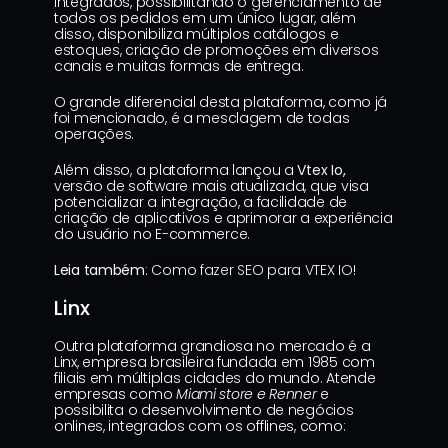
integrados, possibilitando o gerenciamento de 
todos os pedidos em um único lugar, além 
disso, disponibiliza múltiplos catálogos e 
estoques, criação de promoções em diversos 
canais e muitas formas de entrega.
O grande diferencial desta plataforma, como já 
foi mencionado, é a mesclagem de todas 
operações.
Além disso, a plataforma lançou a 
Vtex Io,
versão de software mais atualizada, que visa 
potencializar a integração, a facilidade de 
criação de aplicativos e aprimorar a experiência 
do usuário no E-commerce.
Leia também
: 
Como fazer SEO para VTEX IO
!
Linx
Outra plataforma grandiosa no mercado é a 
Linx, empresa brasileira fundada em 1985 com 
filiais em múltiplas cidades do mundo. Atende 
empresas como 
Miami store e Renner
 e 
possibilita o desenvolvimento de negócios 
onlines, integrados com os offlines, como: