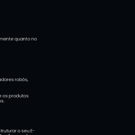
lmente quanto no 
adores robôs, 
e os produtos 
s.
ruturar o seu E-