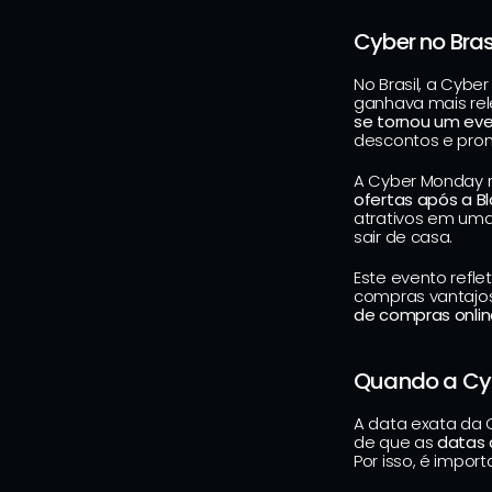
Cyber no Bras
No Brasil, a Cybe
ganhava mais rele
se tornou um eve
descontos e prom
A Cyber Monday no
ofertas após a Bl
atrativos em uma
sair de casa.
Este evento refle
compras vantajo
de compras online
Quando a Cy
A data exata da
de que as 
datas 
Por isso, é impor