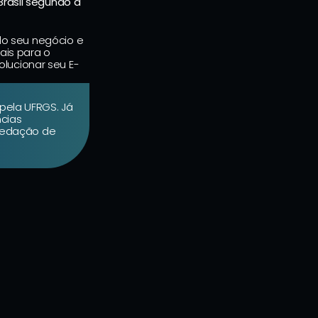
asil segundo a 
o seu negócio e 
is para o 
lucionar seu E-
ela UFRGS. Já 
cias 
redação de 
ins de Leitura
o Transforma o Comportamento do 
a marca precisa fazer antes do apito final