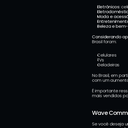
Eletrônicos:
 cel
Eletrodoméstic
Moda e acessór
Entretenimento
Beleza e bem-
Considerando ap
Brasil foram:
Celulares
TVs
Geladeiras
No Brasil, em par
com um aumento d
É importante ress
mais vendidos po
Wave Commer
Se você deseja u