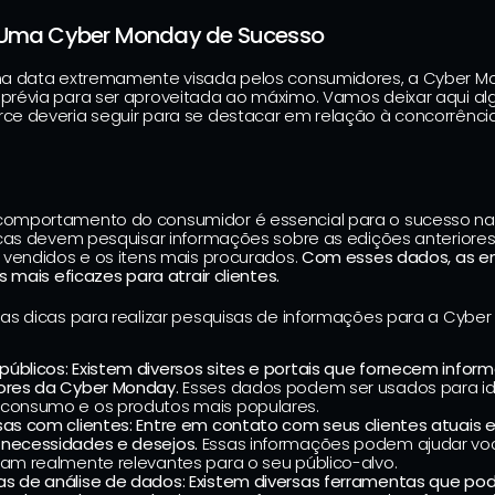
 Uma Cyber Monday de Sucesso
a data extremamente visada pelos consumidores, a Cyber Mo
révia para ser aproveitada ao máximo. Vamos deixar aqui al
e deveria seguir para se destacar em relação à concorrência
omportamento do consumidor é essencial para o sucesso na 
rcas devem pesquisar informações sobre as edições anteriores
vendidos e os itens mais procurados. 
Com esses dados, as e
s mais eficazes para atrair clientes.
as dicas para realizar pesquisas de informações para a Cyber
úblicos:
Existem diversos sites e portais que fornecem infor
ores da Cyber Monday.
 Esses dados podem ser usados para iden
 consumo e os produtos mais populares.
sas com clientes:
Entre em contato com seus clientes atuais e
 necessidades e desejos.
 Essas informações podem ajudar voc
jam realmente relevantes para o seu público-alvo.
s de análise de dados: Existem diversas ferramentas que pod