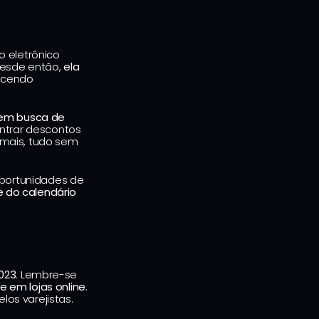
 eletrônico 
Desde então, 
ela 
ecendo 
em busca de 
ntrar descontos 
mais, tudo sem 
portunidades de 
 do calendário 
023
. Lembre-se 
 em lojas online
. 
los varejistas.