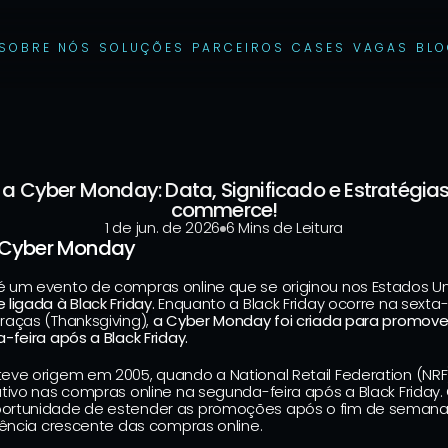
SOBRE NÓS
SOLUÇÕES
PARCEIROS
CASES
VAGAS
BL
a Cyber Monday: Data, Significado e Estratégias
commerce!
1 de jun. de 2026
6 Mins de Leitura
a Cyber Monday
um evento de compras online que se originou nos Estados Unid
 ligada à 
Black Friday
.
 Enquanto a Black Friday ocorre na sexta-
aças (Thanksgiving), 
a Cyber Monday foi criada para promover
-feira após a Black Friday.
eve origem em 2005, quando a National Retail Federation (NRF
tivo nas compras online na segunda-feira após a Black Friday. O
ortunidade de estender as promoções após o fim de semana
dência crescente das compras online.