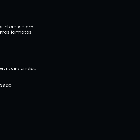
ar interesse em 
tros formatos 
Quais são os itens mais desejados da Cyber? Vamos fazer uma retrospectiva geral para analisar 
o são: