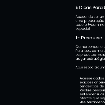
5 Dicas Para
Apesar de ser um
uma preparação p
todo o E-commerc
especial.
1- Pesquise!
Compreender o c
Para isso, as ma
os produtos mais 
traçar estratégia
Aqui estão algum
Acesse dados p
edições anteri
tendências de
Realize pesqui
entender suas
ofertas que se
Use ferramenta