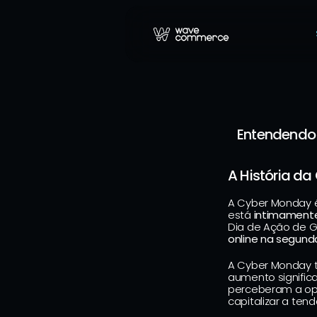
Entendendo 
A História d
A Cyber Monday é 
está 
intimamente
Dia de Ação de Gr
online na segunda
A Cyber Monday t
aumento significa
perceberam a op
capitalizar a ten