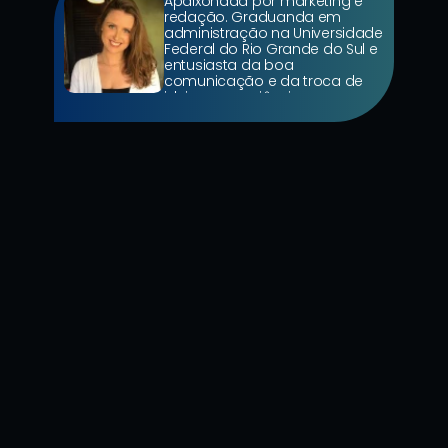
Apaixonada por marketing e 
redação. Graduanda em 
administração na Universidade 
Federal do Rio Grande do Sul e 
entusiasta da boa 
comunicação e da troca de 
ideias e experiências.
11 de jun. de 2026
9 Mins de Leitura
Como a Copa do Mundo Transforma 
o Comportamento do Consumidor: E 
o que sua marca precisa fazer antes 
do apito final