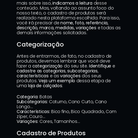
mais sobre isso, 
indicamos a leitura 
desse 
conteúdo
. Mas, voltando ao assunto foco do 
nosso texto, o cadastro de produtos será 
realizado nesta plataforma escolhida. Para isso, 
você irá precisar de 
nome, foto, referência, 
descrição, marca, medidas, variações
 e todas as 
demais informações solicitadas.
Categorização
Antes de entrarmos, de fato, no cadastro de 
produtos, devemos lembrar que você deve 
fazer a 
categorização
 do seu site. 
Identifique 
e 
cadastre
as categorias
, 
subcategorias
, 
características 
e as 
variações 
dos seus 
produtos. 
Veja um exemplo
 dessa etapa de 
uma 
loja de calçados
:
Categoria: 
Botas
Subcategorias:
 Coturno, Cano Curto, Cano 
Longo…
Características: 
Bico fino, Bico Quadrado, Com 
zíper, Couro…
Variações:
 Cores, Tamanhos…
Cadastro de Produtos