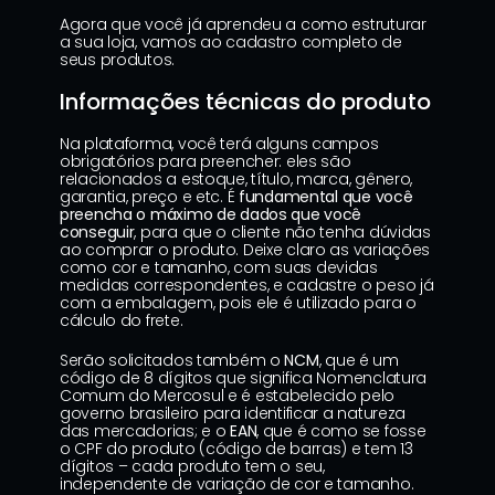
Agora que você já aprendeu a como estruturar 
a sua loja, vamos ao cadastro completo de 
seus produtos.
Informações técnicas do produto
Na plataforma, você terá alguns campos 
obrigatórios para preencher: eles são 
relacionados a estoque, título, marca, gênero, 
garantia, preço e etc. É
 fundamental que você 
preencha o máximo de dados que você 
conseguir
, para que o cliente não tenha dúvidas 
ao comprar o produto. Deixe claro as variações 
como cor e tamanho, com suas devidas 
medidas correspondentes, e cadastre o peso já 
com a embalagem, pois ele é utilizado para o 
cálculo do frete.
Serão solicitados também o 
NCM
, que é um 
código de 8 dígitos que significa Nomenclatura 
Comum do Mercosul e é estabelecido pelo 
governo brasileiro para identificar a natureza 
das mercadorias; e o 
EAN
, que é como se fosse 
o CPF do produto (código de barras) e tem 13 
dígitos – cada produto tem o seu, 
independente de variação de cor e tamanho.