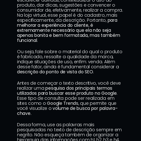
esclarecer dúvidas, contextualizar o uso do 
produto, dar dicas, sugestões e convencer o 
consumidor de, efetivamente, realizar a compra. 
Na loja virtual, esse papel é do cadastro, mais 
especificamente, da descrição. Portanto, 
para 
melhorar a experiência do cliente, é 
extremamente necessário que ela não seja 
apenas bonita e bem formatada, mas também 
funcional
.
Ou seja, fale sobre o material do qual o produto 
é fabricado, ressalte a qualidade da marca, 
indique situações de uso, enfim: venda. Além 
desse fator, ainda é fundamental considerar a 
descrição do ponto de vista do SEO
.
Antes de começar o texto descritivo, você deve 
realizar uma 
pesquisa dos principais termos 
utilizados para buscar esse produto no Google
. 
Esse tipo de consulta pode ser realizada em 
sites como o 
Google Trends
, que permite que 
você visualize o 
volume de busca por palavra-
chave.
Dessa forma, use as palavras mais 
pesquisadas no texto de descrição sempre em 
negrito. Não esqueça também de organizar a 
hierarquia das informações com h1, h2, h3 e h4. 