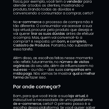
física, por exemplo, você tem o 
vendedor 
para 
atender a todos os clientes, mostrando o 
produto, tirando todas as dúvidas e 
convencendo o consumidor a comprar, certo?
No 
e-commerce
 o processo de compra não é 
tão diferente. O consumidor vai acessar a sua 
loja virtual, procurar pelo produto que deseja e 
vai querer 
tirar as suas dúvidas
 antes de efetuar 
a compra. Mas, quem vai convencê-lo a 
comprar? A resposta: um 
bom, e completo, 
Cadastro de Produtos
. Portanto, não subestime 
essa tarefa.
Além disso, as escolhas feitas nesse momento 
vão refletir, futuramente, no 
número de visitas 
orgânicas
 do seu site, além de influenciarem no 
sucesso 
– ou não – das suas 
campanhas em 
mídia paga
. Nós vamos te mostrar 
qual a melhor 
forma 
de fazer isso.
Por onde começar?
Bom, para que você inicie a sua
 loja virtual
, é 
indiscutível a necessidade de uma 
plataforma 
de e-commerce
, certo? O primeiro passo é a 
escolha dessa plataforma. Se você quiser saber 