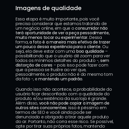
Imagens de qualidade
Essa etapa é muito importante, pois você 
precisa considerar que estamos tratando de 
um negócio online, em que o 
consumidor não 
terá oportunidade de ver a peça pessoalmente, 
muito menos tocar ou experimentar.
 Dessa 
forma, 
a foto é a maneira mais efetiva de trazer 
um pouco dessa experiência para o cliente
. Ou 
seja, ela deve estar com uma 
boa qualidade
 – 
possibilitando que o usuário dê zoom para ver 
todos os mínimos detalhes do produto -, 
sem 
distorção de cores
 – pois isso pode fazer com 
que a pessoa se frustre ao ver que, 
pessoalmente, o produto não é do mesmo tom 
da foto -, e 
mantendo um padrão
.
Quando isso não acontece, a probabilidade do 
usuário ficar desconfiado com a qualidade do 
produto e/ou existência da sua loja é grande. 
Além disso, 
você não pode copiar a imagem de 
outros sites concorrentes
: isso é péssimo em 
termos de SEO e você ainda pode ser 
denunciado e obrigado a tirar aquele produto 
do ar. Portanto, não corra esse risco. Se possível, 
opte por tirar suas próprios fotos, mantendo 