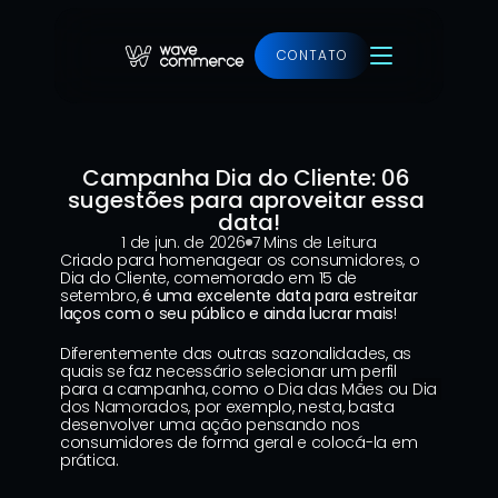
CONTATO
Ver projeto
Campanha Dia do Cliente: 06 
sugestões para aproveitar essa 
data!
1 de jun. de 2026
7 Mins de Leitura
Criado para homenagear os consumidores, o 
Dia do Cliente, comemorado em 15 de 
setembro, 
é uma excelente data para estreitar 
laços com o seu público e ainda lucrar mais
!
Diferentemente das outras sazonalidades, as 
quais se faz necessário selecionar um perfil 
para a campanha, como o 
Dia das Mães
 ou 
Dia 
dos Namorados
, por exemplo, nesta, basta 
desenvolver uma ação pensando nos 
consumidores de forma geral e colocá-la em 
prática.