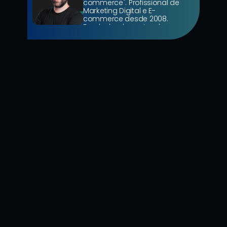
commerce". Profissional de 
Marketing Digital e E-
commerce desde 2008. 
Fundador da mateada.com e 
Diretor de SEO da Wave 
Commerce.
7 de ago. de 2026
6 Mins de Leitura
O que aprendemos no Fórum E-
Commerce Brasil 2026