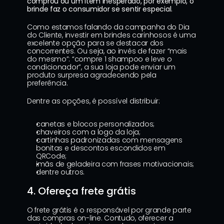
comprou ou um item inesperado, por exemplo, o 
brinde faz o consumidor se sentir especial
.
Como estamos falando da campanha do Dia 
do Cliente, investir em brindes carinhosos é uma 
excelente opção para se destacar dos 
concorrentes. Ou seja, ao invés de fazer “mais 
do mesmo”: “compre 1 shampoo e leve o 
condicionador”, a sua loja pode enviar um 
produto surpresa agradecendo pela 
preferência.
Dentre as opções, é possível distribuir:
canetas e blocos personalizados;
chaveiros com a logo da loja;
cartinhas padronizadas com mensagens 
bonitas e descontos escondidos em 
QRCode;
imãs de geladeira com frases motivacionais;
dentre outros.
4. Ofereça frete grátis
O frete grátis é o responsável por grande parte 
das compras on-line. Contudo, oferecer a 