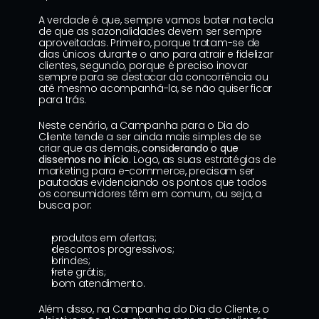
A verdade é que, sempre vamos bater na tecla 
de que as sazonalidades devem ser sempre 
aproveitadas. Primeiro, porque tratam-se de 
dias únicos durante o ano para atrair e fidelizar 
clientes, segundo, porque é preciso inovar 
sempre para se destacar da concorrência ou 
até mesmo acompanhá-la, se não quiser ficar 
para trás.
Neste cenário, a Campanha para o Dia do 
Cliente tende a ser ainda mais simples de se 
criar que as demais, 
considerando o que 
dissemos no início
. Logo, as suas 
estratégias de 
marketing para e-commerce
, precisam ser 
pautadas evidenciando os pontos que todos 
os consumidores têm em comum, ou seja, a 
busca por:
produtos em ofertas;
descontos progressivos;
brindes;
frete grátis;
bom atendimento.
Além disso, na Campanha do Dia do Cliente, o 