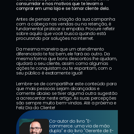
consumidor e nos motivos que te levam a 
comprar em uma loja e se tornar cliente dela
.
Antes de pensar na criação da sua campanha 
com a cabeça nas vendas ou na retenção, é 
fundamental praticar a empatia. Procure refletir 
sobre aquilo que você busca quando está 
procurando por soluções na internet.
Da mesma maneira que um atendimento 
diferenciado te faz bem, ele fará ao outro. Da 
mesma forma que bons descontos lhe ajudam, 
ajudará o seu cliente, assim como algumas 
ações te conquistam ou te espantam, com o 
seu público é exatamente igual!
Lembre-se de compartilhar este conteúdo para 
que mais pessoas sejam alcançadas e 
comente abaixo se tiver alguma outra sugestão 
a acrescentar neste artigo. As suas percepções 
são sempre muito bem-vindas. Até a próxima e 
Feliz Dia do Cliente!
Co-autor do livro "E-
commerce: uma via de mão 
dupla" e do livro "Gerente de E-