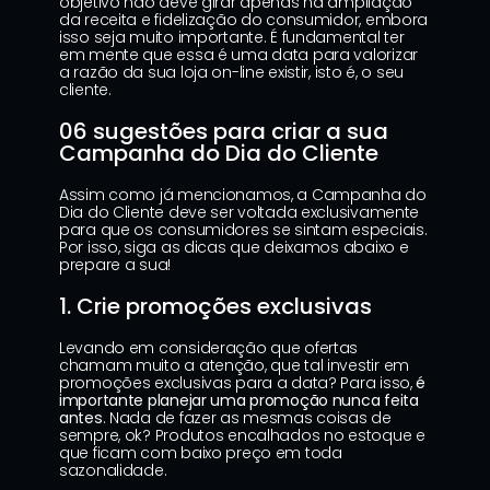
objetivo não deve girar apenas na ampliação 
da receita e fidelização do consumidor, embora 
isso seja muito importante. É fundamental ter 
em mente que essa é uma data para valorizar 
a razão da sua loja on-line existir, isto é, o seu 
cliente.
06 sugestões para criar a sua 
Campanha do Dia do Cliente
Assim como já mencionamos, a Campanha do 
Dia do Cliente deve ser voltada exclusivamente 
para que os consumidores se sintam especiais. 
Por isso, siga as dicas que deixamos abaixo e 
prepare a sua!
1. Crie promoções exclusivas
Levando em consideração que ofertas 
chamam muito a atenção, que tal investir em 
promoções exclusivas para a data? Para isso, 
é 
importante planejar uma promoção nunca feita 
antes
. Nada de fazer as mesmas coisas de 
sempre, ok? Produtos encalhados no estoque e 
que ficam com baixo preço em toda 
sazonalidade.