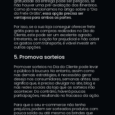
gratuidade da entrega pode ser perigoso, se 
não houver uma pré-avaliação dos itinerários. 
Como já mencionamos no artigo sobre o “
Dia 
do Frete Grátis
”, 
essa opção precisa ser 
vantajosa para ambas as partes
.
Por isso, se a sua loja conseguir oferecer frete 
grátis para as compras realizadas no Dia do 
Cliente, este pode ser um excelente agrado. 
Entretanto, se a ação for prejudicial e não cobrir 
os gastos com transporte, é viável investir em 
outras opções.
5. Promova sorteios
Promover sorteios no Dia do Cliente pode levar 
o público à loucura. No entanto, assim como 
nas demais estratégias, é necessário gerar 
desejo nos consumidores, semanas antes. Isso 
significa que, é preciso divulgar no site, blog e 
nas 
redes sociais
 da loja que os sorteios irão 
acontecer. Do contrário, haverá poucas 
participações, resultando no fracasso da ação.
Para que o seu e-commerce não tenha 
prejuízos, podem ser sorteados produtos com 
pouca saída ou até mesmo os brindes que 