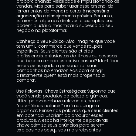
proporcionando visibilidade e impulsionando as 
vendas. Mas para saber usar esse arsenal de 
ferramentas da maneira certa, 
é necessário 
organização e planejamento prévios
. Portanto, 
listaremos algumas diretrizes e exemplos que 
podem ajudar a maximizar o sucesso do seu 
negócio na plataforma:
Conheça o Seu Público-Alvo:
 imagine que você 
tem um E-commerce que vende roupas 
esportivas. Seus clientes são atletas 
profissionais, entusiastas do fitness ou pessoas 
que buscam moda esportiva casual? Identificar 
esses perfis ajuda a personalizar suas 
campanhas no Amazon Ads para atingir 
diretamente quem está mais propenso a 
comprar.
Use Palavras-Chave Estratégicas:
 Suponha que 
você venda produtos de beleza orgânicos. 
Utilize palavras-chave relevantes, como 
“cosméticos naturais” ou “maquiagem 
orgânica”. Pense nas palavras que seus clientes 
em potencial usariam ao procurar esses 
produtos. A escolha inteligente de palavras-
chave otimiza seus anúncios para serem 
exibidos nas pesquisas mais relevantes.