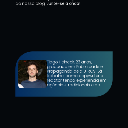
do nosso 
blog
. 
Junte-se à onda!
Tiago Heineck, 23 anos, 
graduado em Publicidade e 
Propaganda pela UFRGS. Já 
trabalhei como copywriter e 
redator, tendo experiência em 
agências tradicionais e de 
marketing digital, atualmente 
trabalhando em redação de 
Conteúdo para SEO na Wave 
Commerce.
7 de ago. de 2026
6 Mins de Leitura