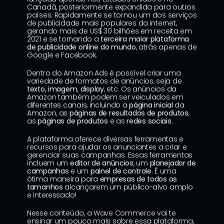
Canadá, posteriormente expandida para outros 
países. Rapidamente se tornou um dos serviços 
de publicidade mais populares da internet, 
gerando mais de US$ 30 bilhões em receita em 
2021 e se tornando a 
terceira maior plataforma 
de publicidade online do mundo
, atrás apenas de 
Google e Facebook.
Dentro do Amazon Ads é possível criar uma 
variedade de formatos de anúncios, seja de 
texto, imagem, display
, etc. Os anúncios da 
Amazon também podem ser veiculados em 
diferentes canais, incluindo a 
página inicial
 da 
Amazon, as 
páginas de resultados de produtos
, 
as 
páginas de produtos
 e as 
redes sociais
.
A plataforma oferece diversas ferramentas e 
recursos para ajudar os anunciantes a criar e 
gerenciar suas campanhas. Essas ferramentas 
incluem um 
editor de anúncios
, um 
planejador de 
campanhas
 e um 
painel de controle
. É uma 
ótima maneira para 
empresas de todos os 
tamanhos
 alcançarem um público-alvo amplo 
e interessado!
Nesse conteúdo, a 
Wave Commerce
 vai te 
ensinar um pouco mais sobre essa plataforma, 