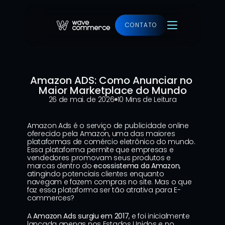
CONTATO
Ver projeto
Amazon ADS: Como Anunciar no 
Maior Marketplace do Mundo
26 de mai. de 2026
10 Mins de Leitura
Amazon Ads é o serviço de publicidade online 
oferecido pela Amazon, uma das maiores 
plataformas de comércio eletrônico do mundo. 
Essa plataforma permite que empresas e 
vendedores promovam seus produtos e 
marcas dentro do 
ecossistema da Amazon
, 
atingindo potenciais clientes enquanto 
navegam e fazem compras no site. Mas o que 
faz essa plataforma ser tão atrativa para E-
commerces?
A 
Amazon Ads surgiu em 2017
, e foi inicialmente 
lançada apenas nos Estados Unidos e no 