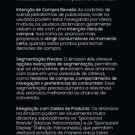
Intenção de Compra Elevada:
 Ao contrário de 
outras plataformas de publicidade, onde os 
usuários podem estar navegando por vários 
motivos, os usuários da Amazon geralmente 
visitam o site com uma 
intenção clara de 
comprar
. Isso torna os anúncios mais 
propensos a 
atingir consumidores no momento 
certo
, quando estão prontos para tomar 
decisões de compra.
Segmentação Precisa:
 O Amazon Ads oferece 
opções avançadas de segmentação
, permitindo 
que os anunciantes direcionem seus anúncios 
com base em uma variedade de critérios, 
como 
histórico de compras
, 
comportamento de 
navegação
 e 
preferências do consumidor
. Essa 
segmentação precisa aumenta a relevância 
dos anúncios, melhorando as chances de 
conversão.
Integração com Dados de Produtos:
 Os anúncios 
na Amazon podem ser visualmente muito 
atraentes, especialmente os “Sponsored 
Brands” (Marcas Patrocinadas) e os “Sponsored 
Display” (Exibição Patrocinada), que permitem 
destacar produtos de maneira única. Esses 