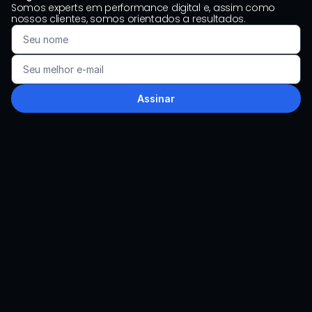
Somos experts em performance digital e, assim como 
nossos clientes, somos orientados a resultados.
Assinar
LinkedIn
Instagram
Youtube
comercial@wavecommerce.com.br
São Paulo
Av. Dr. Cardoso de Melo, 1855 - 12º andar | Vila Olímpia | 
São Paulo