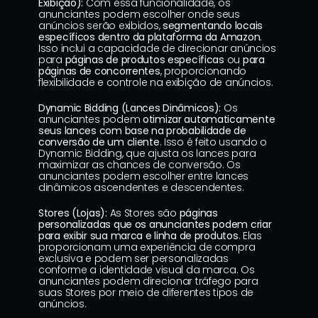
Exibição):
 Com essa funcionalidade, os 
anunciantes podem escolher onde seus 
anúncios serão exibidos, 
segmentando locais 
específicos dentro da plataforma da Amazon
. 
Isso inclui a capacidade de direcionar anúncios 
para 
páginas de produtos específicas
 ou 
para 
páginas de concorrentes
, proporcionando 
flexibilidade e controle na exibição de anúncios.
Dynamic Bidding (Lances Dinâmicos):
 Os 
anunciantes podem 
otimizar automaticamente 
seus lances com base na probabilidade de 
conversão de um cliente
. Isso é feito usando o 
Dynamic Bidding, que ajusta os lances para 
maximizar as chances de conversão. Os 
anunciantes podem escolher entre lances 
dinâmicos ascendentes e descendentes.
Stores (Lojas):
 As Stores são 
páginas 
personalizadas que os anunciantes podem criar 
para exibir sua marca e linha de produtos
. Elas 
proporcionam uma experiência de compra 
exclusiva e podem ser personalizadas 
conforme a identidade visual da marca. Os 
anunciantes podem direcionar tráfego para 
suas Stores por meio de diferentes tipos de 
anúncios.