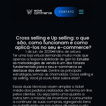
CONTATO
Ver projeto
Cross selling e Up selling: o que 
são, como funcionam e como 
aplicá-los no seu e-commerce?
1 de jun. de 2026
8 Mins de Leitura
Ter uma loja virtual demanda muito mais que 
apenas a responsabilidade de geri-la. 
Estudar 
as metodologias de venda é um dos fatores 
fundamentais para o seu e-commerce se 
destacar dos demais
. Dentre as principais 
estratégias, temos as chamadas: Cross selling e 
Up selling. Você já ouviu falar sobre elas?
Essas duas técnicas visam ampliar o ticket 
médio dos pedidos realizados de forma on-line 
pelos clientes. Ou seja, tanto uma quanto a 
outra, tem a missão de incentivar o consumidor 
a continuar as suas compras, agregando itens 
ou substituindo-os por outros de maior custo.