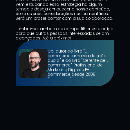
vem estudando essa estratégia há algum 
tempo e deseja enriquecer o nosso conteúdo
, 
deixe as suas considerações nos comentários
. 
Será um prazer contar com a sua colaboração.
Lembre-se também de compartilhar este artigo 
para que outras pessoas interessadas sejam 
alcançadas. Até a próxima!
Co-autor do livro "E-
commerce: uma via de mão 
dupla" e do livro "Gerente de E-
commerce". Profissional de 
Marketing Digital e E-
commerce desde 2008. 
Fundador da mateada.com e 
Diretor de SEO da Wave 
Commerce.
11 de jun. de 2026
9 Mins de Leitura
Como a Copa do Mundo Transforma 
o Comportamento do Consumidor: E 