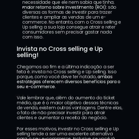
necessidade que ele nem sabia que tinha;
maior retorno sobre investimento (ROI):
 são 
diversas as formas de investir para trazer 
clientes e ampliar as vendas de um e-
commerce. No entanto, com o Cross selling e 
Up selling a sua loja consegue atrair e reter 
consumidores sem precisar gastar nada 
com isso.
Invista no Cross selling e Up 
selling!
Chegamos ao fim e a última indicação a ser 
feita é: invista no Cross selling e Up selling. Isso 
porque, como você deve ter notado, 
ambas 
estratégias oferecem diversos benefícios para o 
seu e-commerce
.
Vale lembrar que, além do aumento do ticket 
médio, que é o maior objetivo dessas técnicas 
de venda, existem outras vantagens. Dentre elas, 
o fato de não precisar investir para atrair 
clientes e aumentar a receita do negócio.
Por esses motivos, investir no Cross selling e Up 
selling tende a ser uma excelente alternativa 
para o seu e-commerce. Inclusive, se você já 